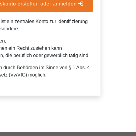
konto erstellen oder anmelden
t ein zentrales Konto zur Identifizierung
esondere:
en,
nen ein Recht zustehen kann
, die beruflich oder gewerblich tätig sind.
h durch Behörden im Sinne von § 1 Abs. 4
etz (VwVfG) möglich.